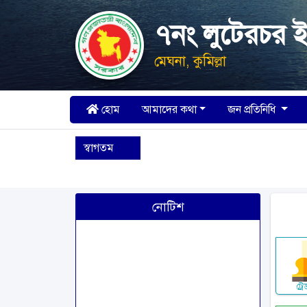
৭নং লুটেরচর 
মেঘনা, কুমিল্লা
হোম
আমাদের কথা
জন প্রতিনিধি
স্বাগতম
নোটিশ
ট্র