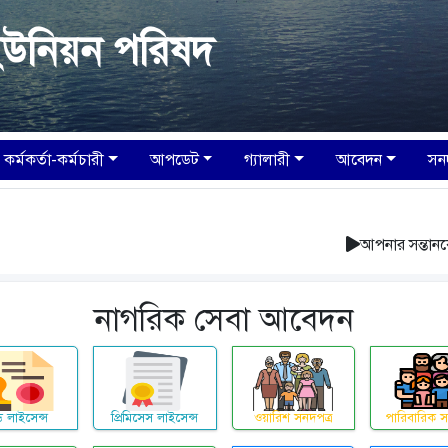
ইউনিয়ন পরিষদ
কর্মকর্তা-কর্মচারী
আপডেট
গ্যালারী
আবেদন
সন
আপনার সন্তানকে শিক্ষা প
নাগরিক সেবা আবেদন
েড লাইসেন্স
প্রিমিসেস লাইসেন্স
ওয়ারিশ সনদপত্র
পারিবারিক স