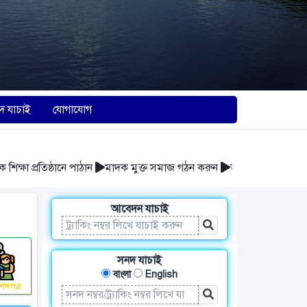
দ যাচাই
যোগাযোগ
্রতিষ্ঠানে পাঠান
মাদক মুক্ত সমাজ গঠন করুন
আবর্জনা সঠিক স্থানে ফেলুন
আবেদন যাচাই
সনদ যাচাই
বাংলা
English
নদপত্র