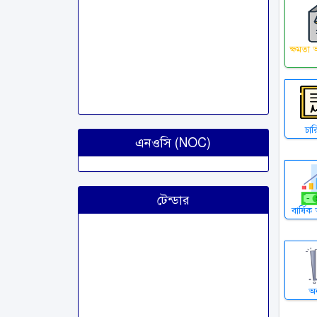
ক্ষমতা অ
চার
এনওসি (NOC)
টেন্ডার
বার্ষিক
অন