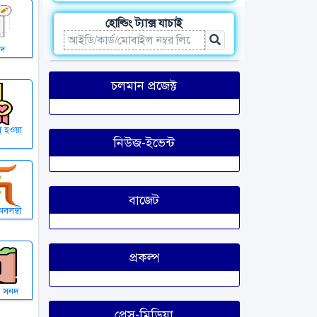
হোল্ডিং ট্যাক্স যাচাই
নদ
চলমান প্রজেক্ট
া হওয়া
নিউজ-ইভেন্ট
বাজেট
বলম্বী
প্রকল্প
র সনদ
প্রেস-মিডিয়া