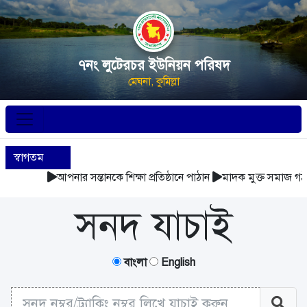
৭নং লুটেরচর ইউনিয়ন পরিষদ
মেঘনা, কুমিল্লা
স্বাগতম
আপনার সন্তানকে শিক্ষা প্রতিষ্ঠানে পাঠান
মাদক মুক্ত সমাজ গঠন
সনদ যাচাই
বাংলা
English