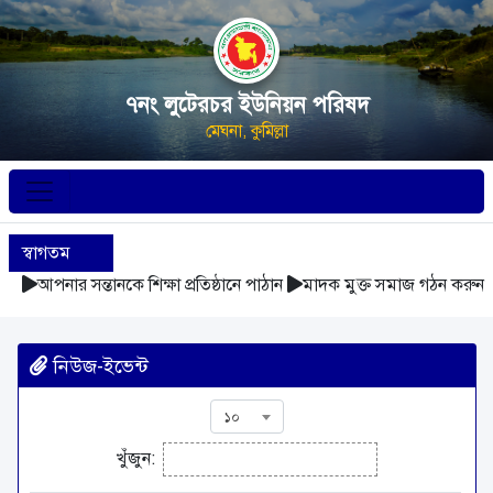
৭নং লুটেরচর ইউনিয়ন পরিষদ
মেঘনা, কুমিল্লা
স্বাগতম
আপনার সন্তানকে শিক্ষা প্রতিষ্ঠানে পাঠান
মাদক মুক্ত সমাজ গঠন করুন
নিউজ-ইভেন্ট
১০
খুঁজুন: