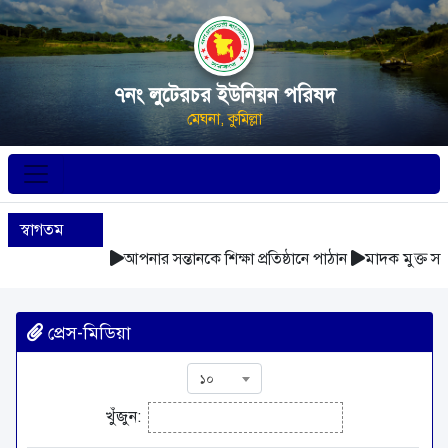
৭নং লুটেরচর ইউনিয়ন পরিষদ
মেঘনা, কুমিল্লা
স্বাগতম
আপনার সন্তানকে শিক্ষা প্রতিষ্ঠানে পাঠান
মাদক মুক্ত সম
প্রেস-মিডিয়া
১০
খুঁজুন: