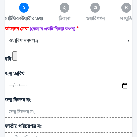
১
২
৩
৪
সার্টিফিকেটধারীর তথ্য
ঠিকানা
ওয়ারিশগন
সংযুক্তি
আবেদন সেবা
*
(যেকোন একটি সিলেক্ট করুন)
ওয়ারিশ সনদপত্র
ছবি
জন্ম তারিখ
জন্ম নিবন্ধন নং
জাতীয় পরিচয়পত্র নং